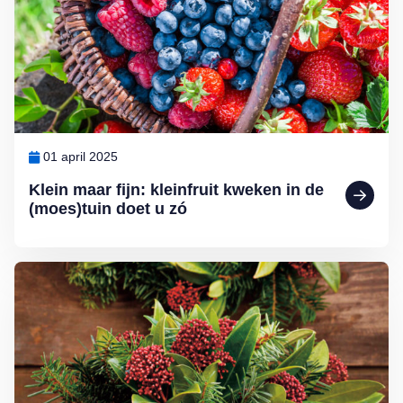
01 april 2025
Klein maar fijn: kleinfruit kweken in de
(moes)tuin doet u zó
Lees meer over Zelf kerststukjes maken doet u zó