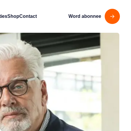
ties
Shop
Contact
Word abonnee