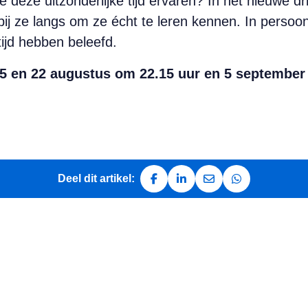
deze uitzonderlijke tijd ervaren? In het nieuwe 
bij ze langs om ze écht te leren kennen. In persoon
ijd hebben beleefd.
5 en 22 augustus om 22.15 uur en 5 september 
Deel dit artikel:
Deel op Facebook
Deel op LinkedIn
Deel via e-mail
Deel via Whats