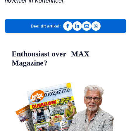
hovenier in Kortenhoef.
Deel dit artikel:
Deel op Facebook
Deel op LinkedIn
Deel via e-mail
Deel via WhatsAp
Enthousiast over MAX
Magazine?