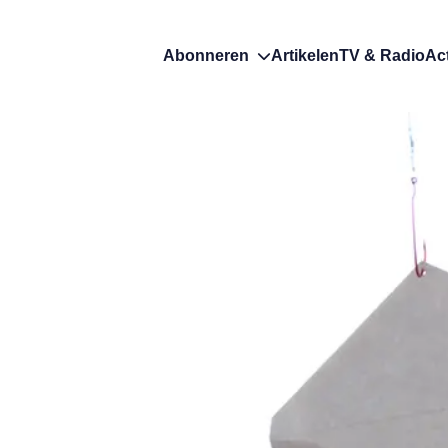
Abonneren
Artikelen
TV & Radio
Ac