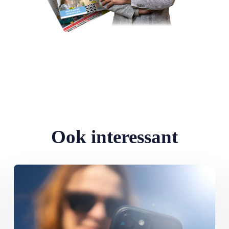
Ook interessant
ingen
Lees meer over Slecht leesbaar scherm in de zon: zo los je het op