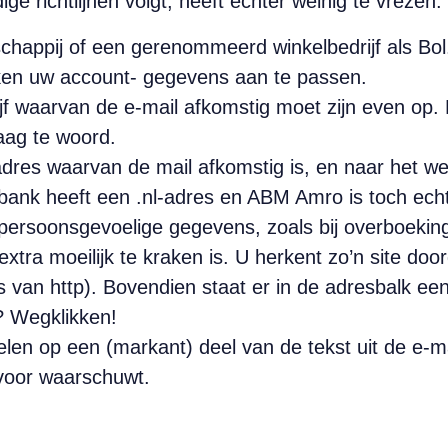
e richtlijnen volgt, heeft echter weinig te vrezen.
chappij of een gerenommeerd winkelbedrijf als Bol.
en uw account- gegevens aan te passen.
rijf waarvan de e-mail afkomstig moet zijn even op.
aag te woord.
iladres waarvan de mail afkomstig is, en naar het 
ank heeft een .nl-adres en ABM Amro is toch ec
persoonsgevoelige gegevens, zoals bij overboekin
extra moeilijk te kraken is. U herkent zo’n site d
s van http). Bovendien staat er in de adresbalk ee
s? Wegklikken!
ogelen op een (markant) deel van de tekst uit de e-m
 voor waarschuwt.