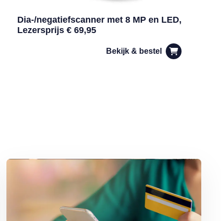
Dia-/negatiefscanner met 8 MP en LED,
Lezersprijs € 69,95
Bekijk & bestel
Lees meer over Help, de bank-app werkt niet meer