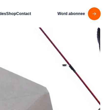
ties
Shop
Contact
Word abonnee