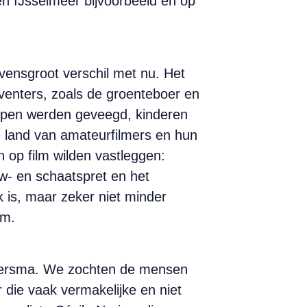
en IJsselmeer bijvoorbeeld en op
evensgroot verschil met nu. Het
venters, zoals de groenteboer en
oepen werden geveegd, kinderen
e land van amateurfilmers en hun
n op film wilden vastleggen:
w- en schaatspret en het
 is, maar zeker niet minder
um.
iemersma. We zochten de mensen
die vaak vermakelijke en niet