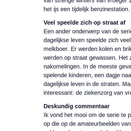
van strenge winters van vroeger z
het ijs een tijdelijk benzinestatio
Veel speelde zich op straat af
Een ander onderwerp van de serie i
dagelijkse leven speelde zich ve
melkboer. Er werden kolen en br
werden op straat gewassen. Het z
nakomelingen. In de meeste gevall
spelende kinderen, een dagje naa
dagelijkse leven in de straten. M
interessant: de ziekenzorg van v
Deskundig commentaar
Ik vond het mooi om de serie te
op die op de amateurbeelden van 