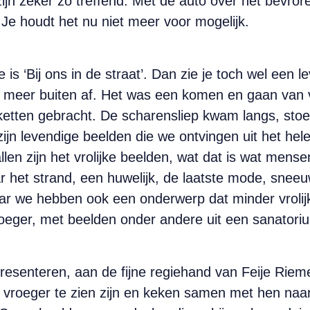
ijn zeker zo treffend. Met de auto over het bevror
n. Je houdt het nu niet meer voor mogelijk.
s ‘Bij ons in de straat’. Dan zie je toch wel een l
el meer buiten af. Het was een komen en gaan van 
iketten gebracht. De scharensliep kwam langs, st
ijn levendige beelden die we ontvingen uit het hel
en zijn het vrolijke beelden, wat dat is wat mense
r het strand, een huwelijk, de laatste mode, sneeu
aar we hebben ook een onderwerp dat minder vrolijk
roeger, met beelden onder andere uit een sanatori
 presenteren, aan de fijne regiehand van Feije R
vroeger te zien zijn en keken samen met hen naar 