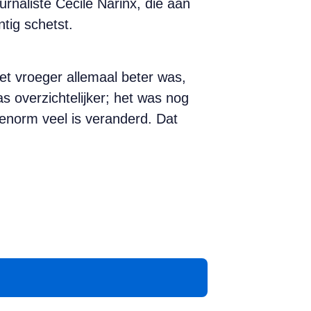
naliste Cécile Narinx, die aan
tig schetst.
het vroeger allemaal beter was,
s overzichtelijker; het was nog
o enorm veel is veranderd. Dat
App