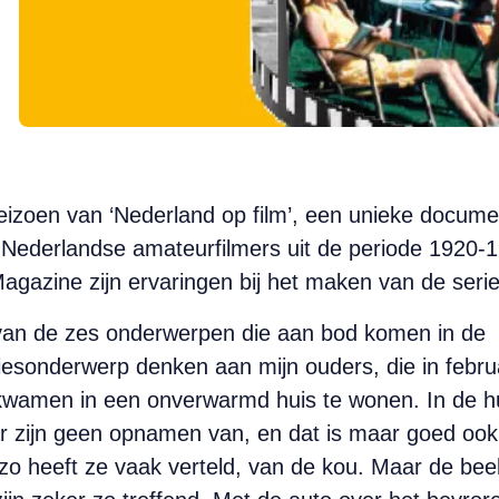
 seizoen van ‘Nederland op film’, een unieke docu­m
Nederlandse amateur­filmers uit de periode 1920-1
gazine zijn ervaringen bij het maken van de serie
n van de zes onderwerpen die aan bod komen in de
 vriesonderwerp denken aan mijn ouders, die in febr
amen in een onverwarmd huis te wonen. In de huw
ar zijn geen opnamen van, en dat is maar goed ook
n, zo heeft ze vaak verteld, van de kou. Maar de be