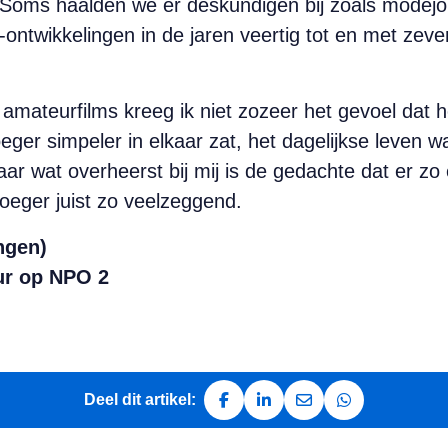
Soms haalden we er deskundigen bij zoals modejour
twikkelingen in de jaren veertig tot en met zeven
n amateurfilms kreeg ik niet zozeer het gevoel dat 
ger simpeler in elkaar zat, het dagelijkse leven wa
aar wat overheerst bij mij is de gedachte dat er z
eger juist zo veelzeggend.
ngen)
uur op NPO 2
Deel dit artikel:
Deel op Facebook
Deel op LinkedIn
Deel via e-mail
Deel via Whats