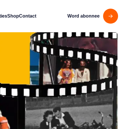
ties
Shop
Contact
Word abonnee