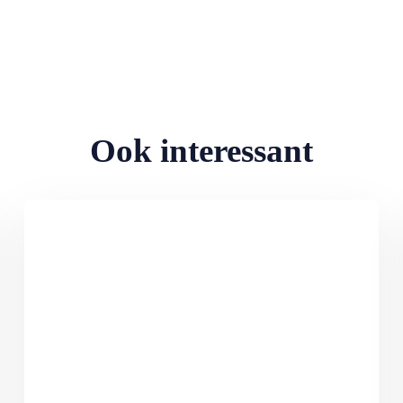
Ook interessant
Lees meer over Comédienne Christel de Laat: ‘Ik wandel door het 