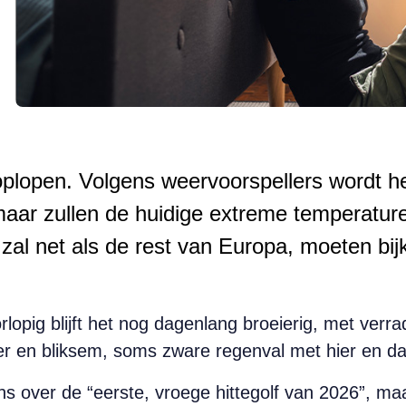
oplopen. Volgens weervoorspellers wordt 
 maar zullen de huidige extreme temperatur
d zal net als de rest van Europa, moeten b
lopig blijft het nog dagenlang broeierig, met verra
 en bliksem, soms zware regenval met hier en da
ns over de “eerste, vroege hittegolf van 2026”, ma