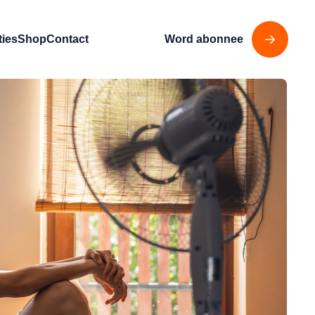
ties
Shop
Contact
Word abonnee