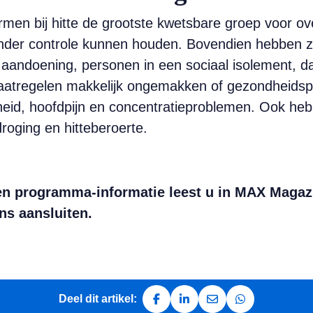
men bij hitte de grootste kwetsbare groep voor ove
nder controle kunnen houden. Bovendien hebben zi
andoening, personen in een sociaal isolement, da
atregelen makkelijk ongemakken of gezondheidspr
heid, hoofdpijn en concentratieproblemen. Ook heb
roging en hitteberoerte.
 en programma-informatie leest u in MAX Magaz
ns aansluiten.
Deel dit artikel:
Deel op Facebook
Deel op LinkedIn
Deel via e-mail
Deel via Whats