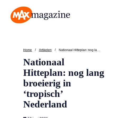
MAX Magazine
/
/
Home
Artikelen
Nationaal Hitteplan: nog lang broeierig in ‘tropisch’ Nederland
Nationaal
Hitteplan: nog lang
broeierig in
‘tropisch’
Nederland