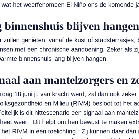
n wat het weerfenomeen El Niño ons de komende ja
 binnenshuis blijven hange
ullen genieten, vanaf de kust of stadsterrasjes, bl
nsen met een chronische aandoening. Zeker als zij 
armte binnenshuis lang blijven hangen.
ignaal aan mantelzorgers en 
dag 18 juni jl. van kracht werd, zal dan ook zeker 
Volksgezondheid en Milieu (RIVM) besloot tot het ac
itelijk is dit hittescenario een signaal aan mantel
 heet weer. “Dit helpt om hen bewust te maken ex
t het RIVM in een toelichting. “Zij kunnen daar da