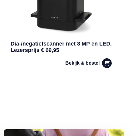
Dia-/negatiefscanner met 8 MP en LED,
Lezersprijs € 69,95
Bekijk & bestel
teem onder druk
Lees meer over Telefoon gestolen? Zo maakt u het de dieven lastig!