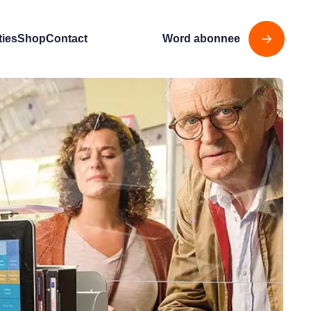
ties
Shop
Contact
Word abonnee