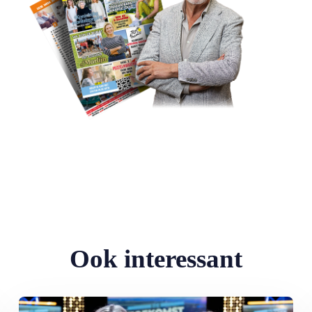
Ook interessant
Lees meer over Vervolg op tv-serie De Toekomst is Grijs: zorgsys