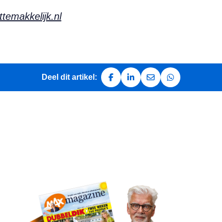
temakkelijk.nl
Deel dit artikel:
Deel op Facebook
Deel op LinkedIn
Deel via e-mail
Deel via Whats