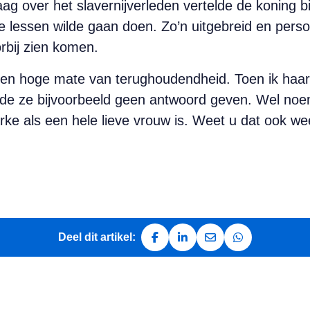
raag over het slavernijverleden vertelde de koning
 lessen wilde gaan doen. Zo’n uitgebreid en persoo
orbij zien komen.
 een hoge mate van terughoudendheid. Toen ik haar
lde ze bijvoorbeeld geen antwoord geven. Wel noe
ke als een hele lieve vrouw is. Weet u dat ook we
Deel dit artikel:
Deel op Facebook
Deel op LinkedIn
Deel via e-mail
Deel via Whats