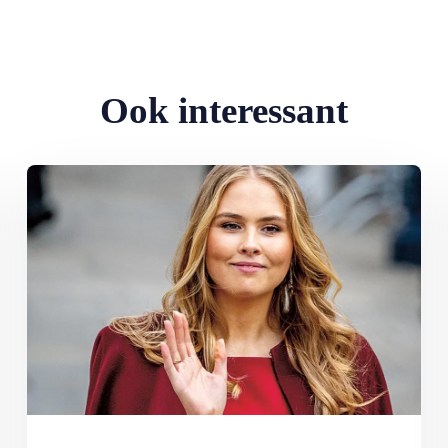
Ook interessant
te…
Lees meer over Ten paleize: kiezen tussen liefde en troon