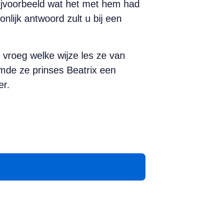
 bijvoorbeeld wat het met hem had
nlijk antwoord zult u bij een
 vroeg welke wijze les ze van
mde ze prinses Beatrix een
er.
App