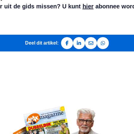
r uit de gids missen? U kunt
hier
abonnee wor
Deel dit artikel:
Deel op Facebook
Deel op LinkedIn
Deel via e-mail
Deel via Whats