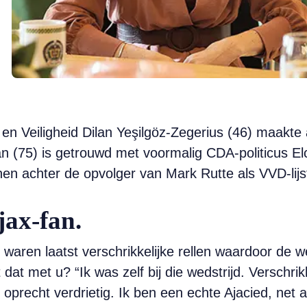
 en Veiligheid Dilan Yeşilgöz-Zegerius (46) maakte
n (75) is getrouwd met voormalig CDA-politicus El
en achter de opvolger van Mark Rutte als VVD-lijst
jax-fan.
 waren laatst verschrikkelijke rellen waardoor de 
at met u? “Ik was zelf bij die wedstrijd. Verschr
recht verdrietig. Ik ben een echte Ajacied, net al