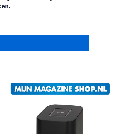
den.
App