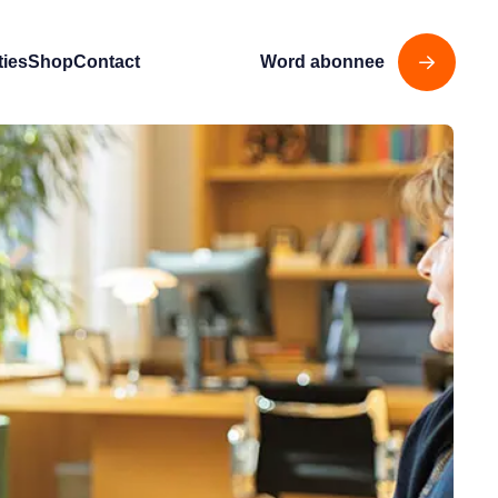
ties
Shop
Contact
Word abonnee