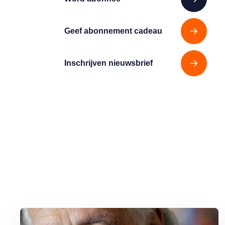
Geef abonnement cadeau
Inschrijven nieuwsbrief
Lees meer over George Baker (81) blijft liedjes schrijven en optr