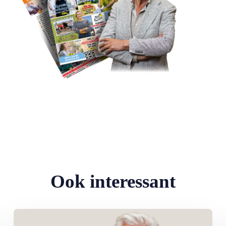
Ook interessant
eden: ‘Ik doe wat ik leuk vind’
Lees meer over Column Jan Slagter: Samen staan we sterk