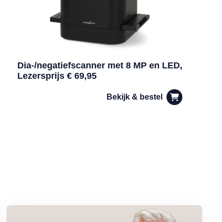
Dia-/negatiefscanner met 8 MP en LED,
Lezersprijs € 69,95
Bekijk & bestel
Lees meer over Column Jan Slagter: Vakantie