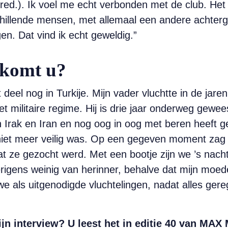
red.). Ik voel me echt verbonden met de club. Het 
schillende mensen, met allemaal een andere achte
gen. Dat vind ik echt geweldig.”
 komt u?
 deel nog in Turkije. Mijn vader vluchtte in de jar
et militaire regime. Hij is drie jaar onderweg gewees
 Irak en Iran en nog oog in oog met beren heeft g
j niet meer veilig was. Op een gegeven moment zag
at ze gezocht werd. Met een bootje zijn we ’s nacht
erigens weinig van herinner, behalve dat mijn moe
jn we als uitgenodigde vluchtelingen, nadat alles ger
n interview? U leest het in editie 40 van MAX