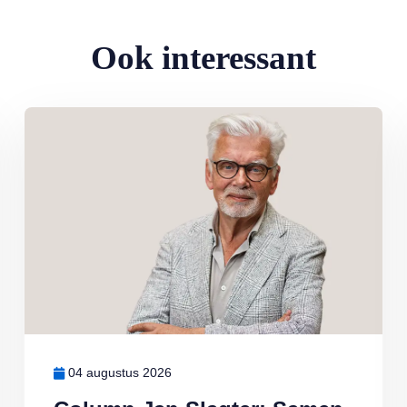
Ook interessant
eden: ‘Ik doe wat ik leuk vind’
Lees meer over Column Jan Slagter: Samen staan we sterk
04 augustus 2026