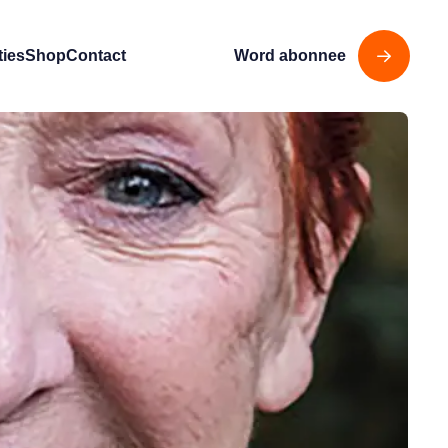
ties
Shop
Contact
Word abonnee