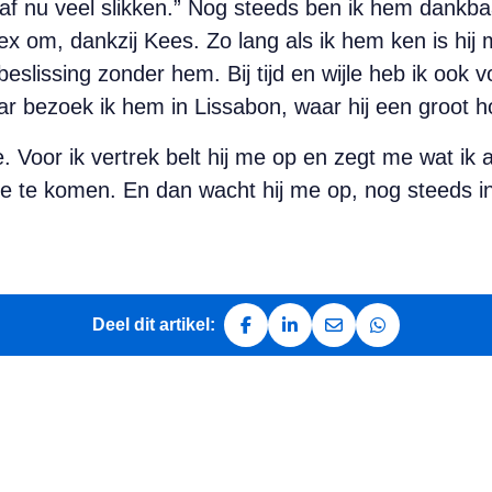
af nu veel slikken.” Nog steeds ben ik hem dankba
 om, dankzij Kees. Zo lang als ik hem ken is hij mi
slissing zonder hem. Bij tijd en wijle heb ik ook 
ar bezoek ik hem in Lissabon, waar hij een groot ho
. Voor ik vertrek belt hij me op en zegt me wat ik
ke te komen. En dan wacht hij me op, nog steeds in
Deel dit artikel:
Deel op Facebook
Deel op LinkedIn
Deel via e-mail
Deel via Whats