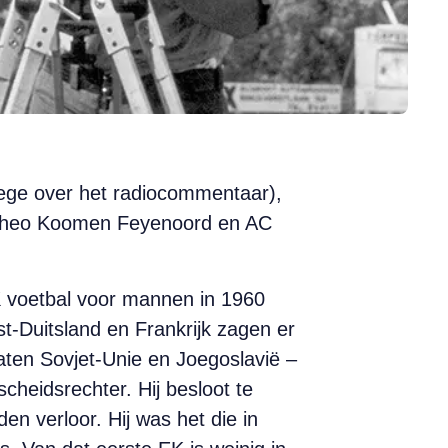
lege over het radiocommentaar),
 ‘Theo Koomen Feyenoord en AC
K voetbal voor mannen in 1960
t-Duitsland en Frankrijk zagen er
taten Sovjet-Unie en Joegoslavië –
heidsrechter. Hij besloot te
den verloor. Hij was het die in