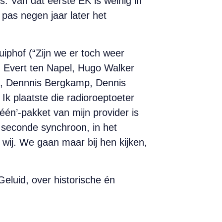
s. Van dat eerste EK is weinig in
 pas negen jaar later het
hof (“Zijn we er toch weer
, Evert ten Napel, Hugo Walker
mp, Dennnis Bergkamp, Dennis
Ik plaatste die radioroeptoeter
-één’-pakket van mijn provider is
e seconde synchroon, in het
n wij. We gaan maar bij hen kijken,
eluid, over historische én