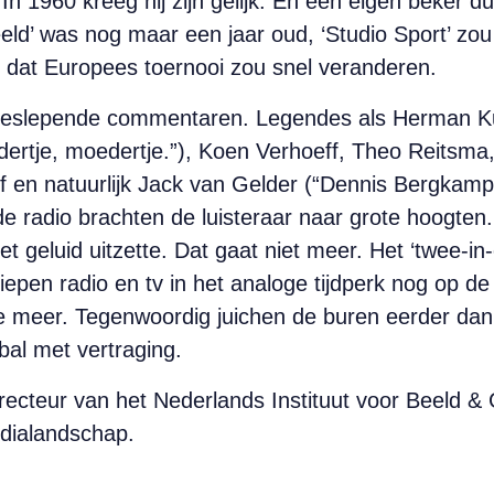
 1960 kreeg hij zijn gelijk. En een eigen beker du
eeld’ was nog maar een jaar oud, ‘Studio Sport’ zou
or dat Europees toernooi zou snel veranderen.
eslepende commentaren. Legendes als Herman Kuip
ertje, moedertje.”), Koen Verhoeff, Theo Reitsma
off en natuurlijk Jack van Gelder (“Dennis Bergka
radio brachten de luisteraar naar grote hoogten. 
t geluid uitzette. Dat gaat niet meer. Het ‘twee-in
Liepen radio en tv in het analoge tijdperk nog op d
t live meer. Tegenwoordig juichen de buren eerder da
bal met vertraging.
ecteur van het Nederlands Instituut voor Beeld & G
edialandschap.