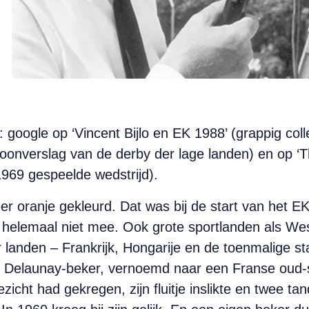
 google op ‘Vincent Bijlo en EK 1988’ (grappig col
ygoonverslag van de derby der lage landen) en op
1969 gespeelde wedstrijd).
r oranje gekleurd. Dat was bij de start van het E
 helemaal niet mee. Ook grote sportlanden als Wes
r landen – Frankrijk, Hongarije en de toenmalige s
e Delaunay-beker, vernoemd naar een Franse oud-sc
zicht had gekregen, zijn fluitje inslikte en twee tan