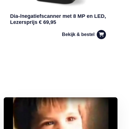
Dia-/negatiefscanner met 8 MP en LED,
Lezersprijs € 69,95
Bekijk & bestel
Lees meer over Iconische tv-reclames in de jaren 80