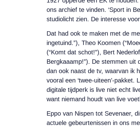
1927 opperde een EK te houden. In
ons archief te vinden. ‘Sport in B
studiolicht zien. De interesse vo
Dat had ook te maken met de me
ingetuind.”), Theo Koomen (“Moed
(“Komt dat schot!”), Bert Nederl
Bergkaaamp!”). De stemmen uit de 
dan ook naast de tv, waarvan ik he
vooral een ‘twee-uiteen’-pakket. 
digitale tijdperk is live niet ech
want niemand houdt van live voet
Eppo van Nispen tot Sevenaer, dir
actuele gebeurtenissen in ons m