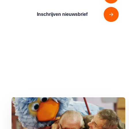
Inschrijven nieuwsbrief
Lees meer over Vijftig jaar Sesamstraat