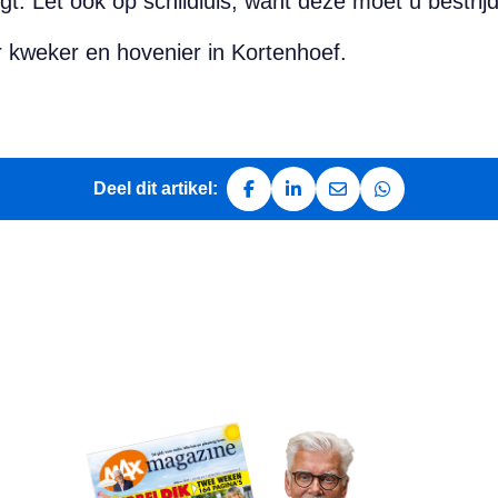
gt. Let ook op schildluis, want deze moet u bestri
r kweker en hovenier in Kortenhoef.
Deel dit artikel:
Deel op Facebook
Deel op LinkedIn
Deel via e-mail
Deel via Whats