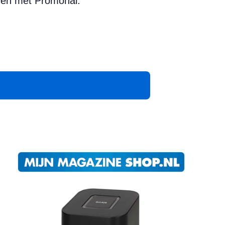
jden met Promonal.
App