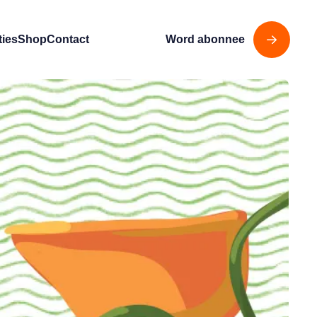
ties
Shop
Contact
Word abonnee