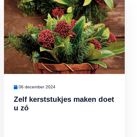
 doet u zó
Lees meer over Zelf kerststukjes maken doet u zó
06 december 2024
Zelf kerststukjes maken doet
u zó