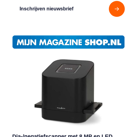
Inschrijven nieuwsbrief
Dia-/negatiefscanner met 8 MP en LED,