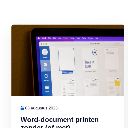
Lees meer over Word-document printen zonder (of met) opmerk
06 augustus 2026
Word-document printen
zonder (of met)