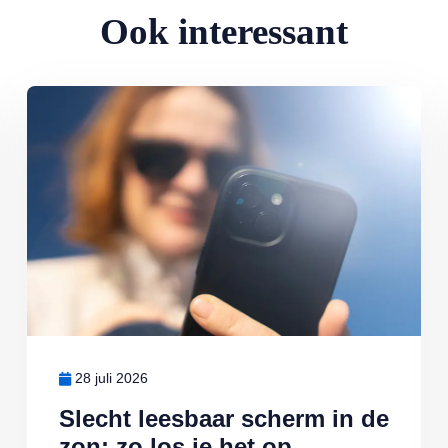
Ook interessant
ingen
Lees meer over Slecht leesbaar scherm in de zon: zo los je het op
28 juli 2026
Slecht leesbaar scherm in de
zon: zo los je het op