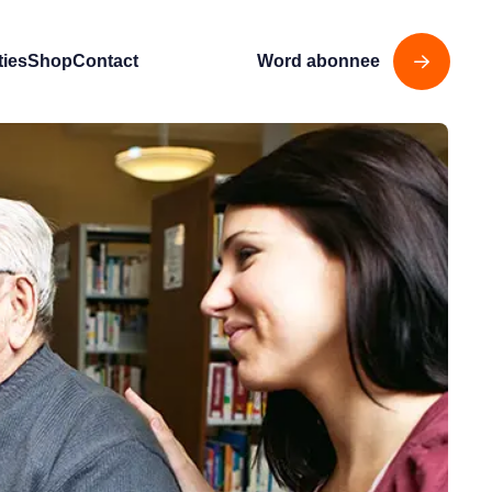
ties
Shop
Contact
Word abonnee