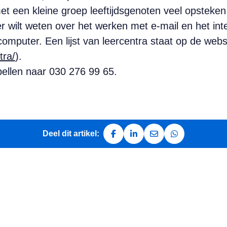
et een kleine groep leeftijdsgenoten veel opsteken 
r wilt weten over het werken met e-mail en het in
mputer. Een lijst van leercentra staat op de web
tra/
).
bellen naar 030 276 99 65.
Deel dit artikel:
Deel op Facebook
Deel op LinkedIn
Deel via e-mail
Deel via Whats