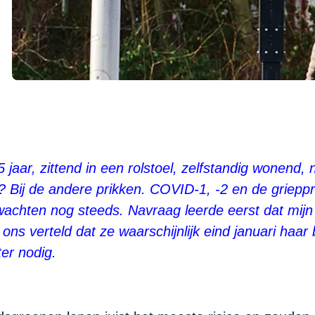
 jaar, zittend in een rolstoel, zelfstandig wonend
 Bij de andere prikken. COVID-1, -2 en de grieppr
achten nog steeds. Navraag leerde eerst dat mij
 ons verteld dat ze waarschijnlijk eind januari haar 
ter nodig.