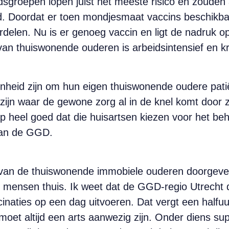
ijdsgroepen lopen juist het meeste risico en zoude
ed. Doordat er toen mondjesmaat vaccins beschikb
erdelen. Nu is er genoeg vaccin en ligt de nadruk 
an thuiswonende ouderen is arbeidsintensief en krij
genheid zijn om hun eigen thuiswonende oudere pati
n zijn waar de gewone zorg al in de knel komt door 
nap heel goed dat die huisartsen kiezen voor het 
aan de GGD.
van de thuiswonende immobiele ouderen doorgeve
e mensen thuis. Ik weet dat de GGD-regio Utrecht d
accinaties op een dag uitvoeren. Dat vergt een half
t moet altijd een arts aanwezig zijn. Onder diens su