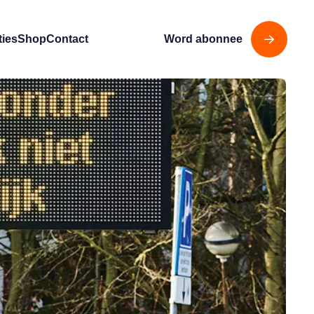
ties
Shop
Contact
Word abonnee