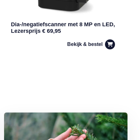
Dia-/negatiefscanner met 8 MP en LED,
Lezersprijs € 69,95
Bekijk & bestel
Lees meer over Dokter Ted van Essen: Huiduitslag van de kerstboo