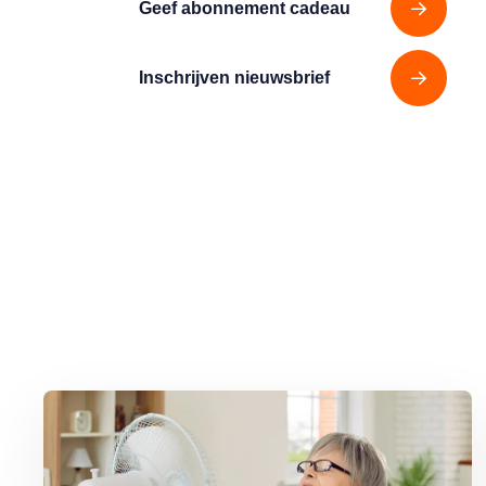
Geef abonnement cadeau
Inschrijven nieuwsbrief
Lees meer over Dokter Ted: zo houdt u het hoofd koel bij overve