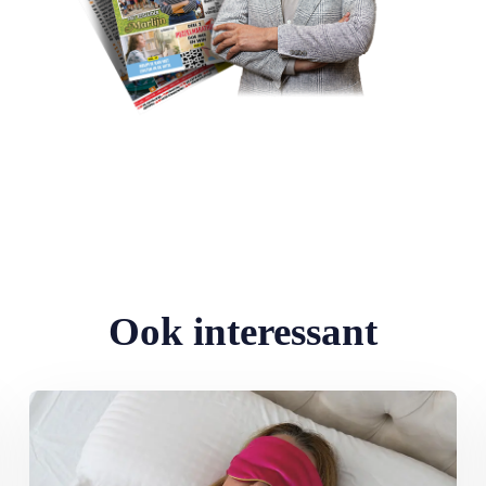
Ook interessant
rhitting
Lees meer over Nieuwe hype: slapen met mondtape