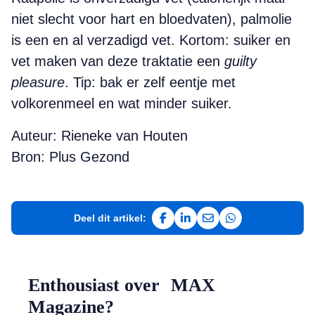
niet slecht voor hart en bloedvaten), palmolie
is een en al verzadigd vet. Kortom: suiker en
vet maken van deze traktatie een
guilty
pleasure
. Tip: bak er zelf eentje met
volkorenmeel en wat minder suiker.
Auteur: Rieneke van Houten
Bron: Plus Gezond
Deel dit artikel:
Deel op Facebook
Deel op LinkedIn
Deel via e-mail
Deel via WhatsAp
Enthousiast over MAX
Magazine?