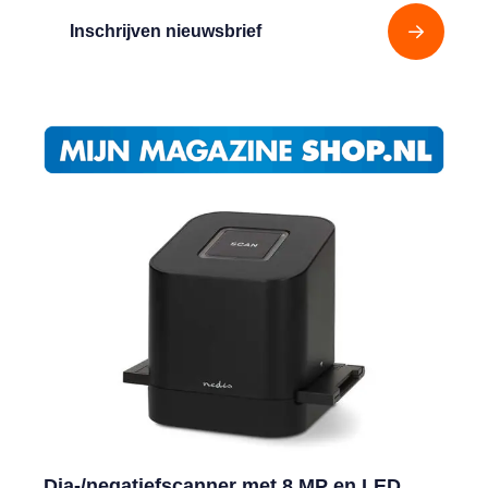
Inschrijven nieuwsbrief
Dia-/negatiefscanner met 8 MP en LED,