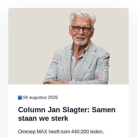
eden: ‘Ik doe wat ik leuk vind’
Lees meer over Column Jan Slagter: Samen staan we sterk
04 augustus 2026
Column Jan Slagter: Samen
staan we sterk
Omroep MAX heeft ruim 440.000 leden.