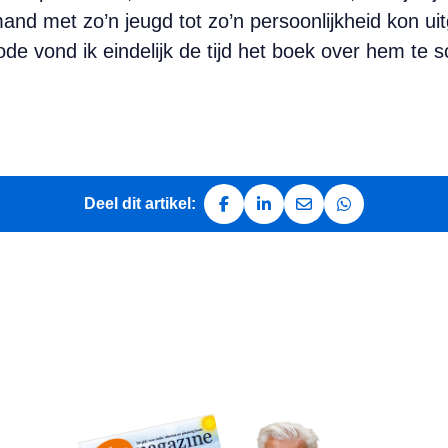
and met zo’n jeugd tot zo’n persoonlijkheid kon uitgr
de vond ik eindelijk de tijd het boek over hem te sch
Deel dit artikel:
Deel op Facebook
Deel op LinkedIn
Deel via e-mail
Deel via Whats