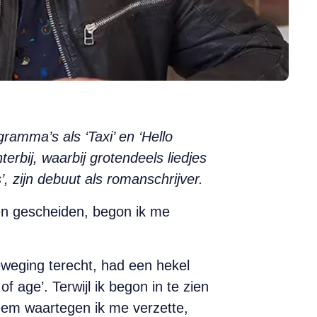
ramma’s als ‘Taxi’ en ‘Hello
rbij, waarbij grotendeels liedjes
, zijn debuut als romanschrijver.
ren gescheiden, begon ik me
eweging terecht, had een hekel
 age’. Terwijl ik begon in te zien
eem waartegen ik me verzette,