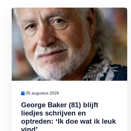
Lees meer over George Baker (81) blijft liedjes schrijven en optr
05 augustus 2026
George Baker (81) blijft
liedjes schrijven en
optreden: ‘Ik doe wat ik leuk
vind’