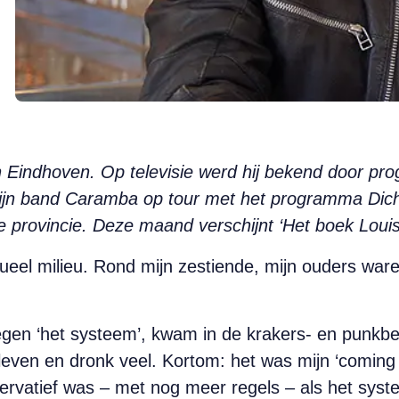
n Eindhoven. Op televisie werd hij bekend door prog
ijn band Caramba op tour met het programma Dichte
 provincie. Deze maand verschijnt ‘Het boek Louis’
ctueel milieu. Rond mijn zestiende, mijn ouders wa
 tegen ‘het systeem’, kwam in de krakers- en punkb
leven en dronk veel. Kortom: het was mijn ‘coming of
rvatief was – met nog meer regels – als het syst