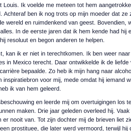
t Louis. Ik voelde me meteen tot hem aangetrokken
. Achteraf ben ik nog trots op mijn moeder dat ze 
e wereld en ruimdenkend van geest. Bovendien, w
lles. In de eerste jaren dat ik hem kende had hij 
hij resoluut en begon anderen te helpen.
klimt, kan ik er niet in terechtkomen. Ik ben weer n
s in Mexico terecht. Daar ontwikkelde ik de liefde
carrière bepaalde. Zo heb ik mijn hang naar alcohol
n inspiratiebron voor mij, mede omdat hij iemand 
 heb ik van hem geleerd.
sbeschouwing en leerde mij om overtuigingen los 
kunnen maken. Drie jaar geleden overleed hij. Vaak 
r nooit van. Tot zijn dochter mij de brieven liet zi
en prostituee, die later werd vermoord, terwijl hij