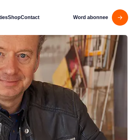
ties
Shop
Contact
Word abonnee