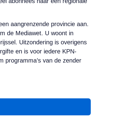
veel abonnees naar een regionale
n een aangrenzende provincie aan.
rm de Mediawet. U woont in
jssel. Uitzondering is overigens
gifte en is voor iedere KPN-
erm programma’s van de zender
App