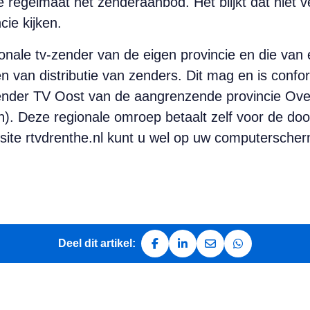
 regelmaat het zenderaanbod. Het blijkt dat niet 
cie kijken.
ionale tv-zender van de eigen provincie en die va
van distributie van zenders. Dit mag en is confo
ender TV Oost van de aangrenzende provincie Overi
. Deze regionale omroep betaalt zelf voor de door
site rtvdrenthe.nl kunt u wel op uw computersch
Deel dit artikel:
Deel op Facebook
Deel op LinkedIn
Deel via e-mail
Deel via Whats