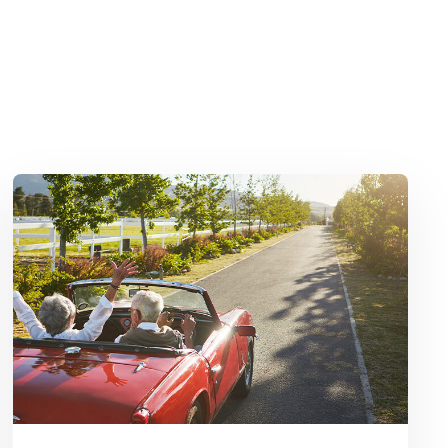
leven met zelfspot’
Lees meer over Oproep: vertel uw verhaal over vakantie en thuisblij