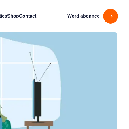
ties
Shop
Contact
Word abonnee