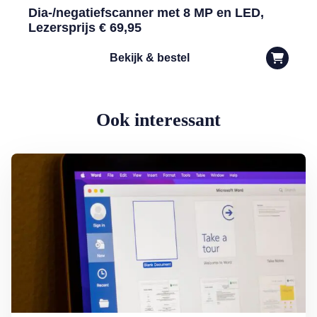
Dia-/negatiefscanner met 8 MP en LED,
Lezersprijs € 69,95
Bekijk & bestel
Ook interessant
Lees meer over Word-document printen zonder (of met) opmerkinge