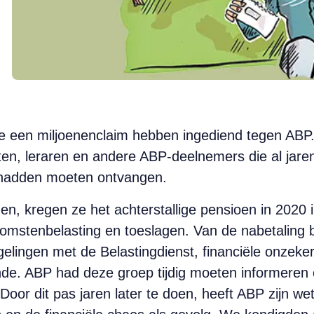
e een miljoenenclaim hebben ingediend tegen ABP
ten, leraren en andere ABP-deelnemers die al jar
 hadden moeten ontvangen.
ngen, kregen ze het achterstallige pensioen in 2020
omstenbelasting en toeslagen. Van de nabetaling b
elingen met de Belastingdienst, financiële onzeke
nde. ABP had deze groep tijdig moeten informeren 
or dit pas jaren later te doen, heeft ABP zijn wette