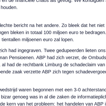
en de financiële chaos als gevolg. We kondigden a
u houden.
lechte bericht na het andere. Zo bleek dat het ni
gen bleken in totaal 100 miljoen euro te bedrage
tientallen miljoenen euro zal lopen.
zich had ingegraven. Twee gedupeerden lieten ons 
man Pensioenen. ABP had zich verzet, de Ombud
 al had de rechtbank Limburg de schadeclaim va
pende zaak verzette ABP zich tegen schadevergoe
 wedstrijd waren begonnen met een 3-0 achterstand
bizar genoeg was in al die zaken de informatiepli
 de kern van het probleem: het handelen van ABP in 