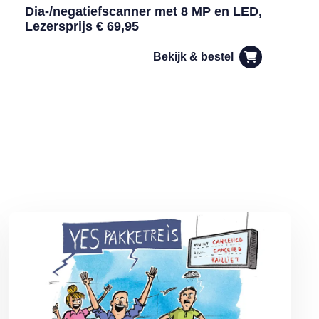
Dia-/negatiefscanner met 8 MP en LED,
Lezersprijs € 69,95
Bekijk & bestel
n
Lees meer over De voordelen van een pakketreis volgens MAX O