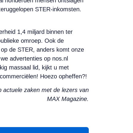
al honderden mensen ontslagen
s teruggelopen STER-inkomsten.
rheid 1,4 miljard binnen ter
 publieke omroep. Ook de
n op de STER, anders komt onze
we advertenties op nos.nl
ig massaal lid, kijkt u met
e commerciëlen! Hoezo opheffen?!
p actuele zaken met de lezers van
MAX Magazine.