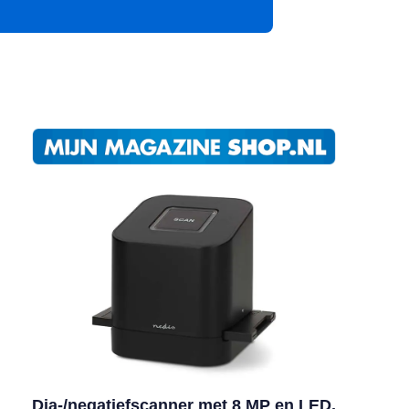
App
Dia-/negatiefscanner met 8 MP en LED,