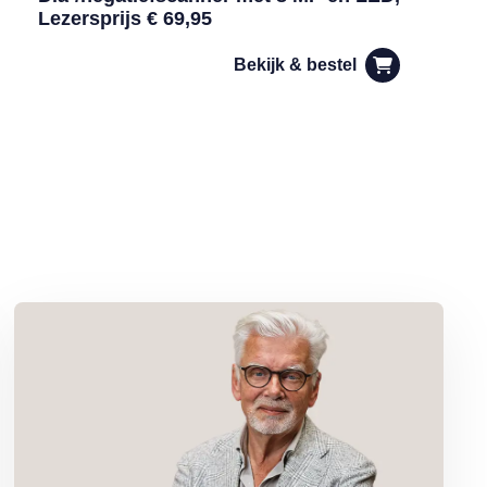
Lezersprijs € 69,95
Bekijk & bestel
Lees meer over Column Jan Slagter: Marjan Berk