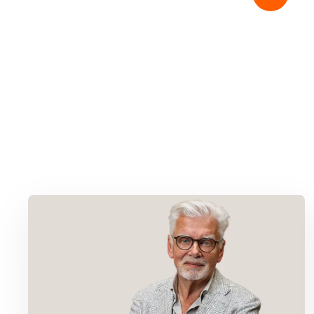
Lees meer over Column Jan Slagter: Samen staan we sterk