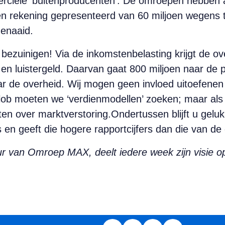
rciële ‘buitenproducenten’. De omroepen hebben 
 een rekening gepresenteerd van 60 miljoen wegen
genaaid.
ezuinigen! Via de inkomstenbelasting krijgt de ove
- en luistergeld. Daarvan gaat 800 miljoen naar de
 de overheid. Wij mogen geen invloed uitoefene
lob moeten we ‘verdienmodellen’ zoeken; maar als 
n over marktverstoring.Ondertussen blijft u gelukk
en geeft die hogere rapportcijfers dan die van d
eur van Omroep MAX, deelt iedere week zijn visie o