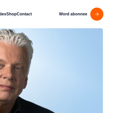
ties
Shop
Contact
Word abonnee