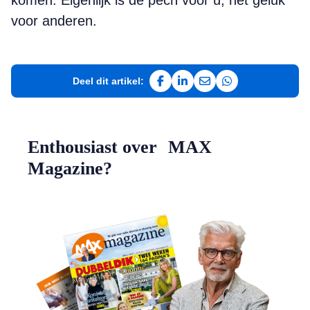
komen. Eigenlijk is de pech voor u, het geluk
voor anderen.
Deel dit artikel:
Deel op Facebook
Deel op LinkedIn
Deel via e-mail
Deel via WhatsAp
Enthousiast over MAX
Magazine?