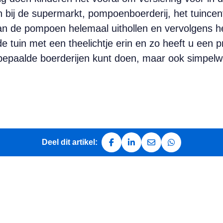
ij de supermarkt, pompoenboerderij, het tuincen
an de pompoen helemaal uithollen en vervolgens he
e tuin met een theelichtje erin en zo heeft u een p
j bepaalde boerderijen kunt doen, maar ook simpelwe
Deel dit artikel:
Deel op Facebook
Deel op LinkedIn
Deel via e-mail
Deel via Whats