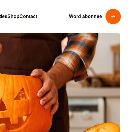
ties
Shop
Contact
Word abonnee