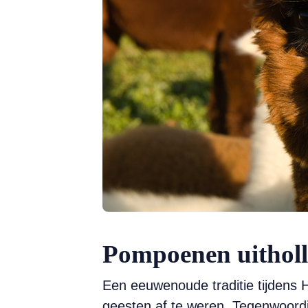
Pompoenen uithol
Een eeuwenoude traditie tijdens 
geesten af te weren. Tegenwoordi