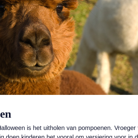
len
Halloween is het uitholen van pompoenen. Vroeger
g doen kinderen het vooral om versiering voor in d