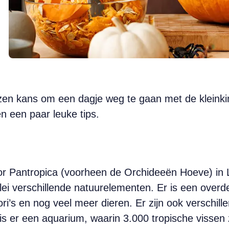
lezen kans om een dagje weg te gaan met de kleink
n een paar leuke tips.
r Pantropica (voorheen de Orchideeën Hoeve) in L
rlei verschillende natuurelementen. Er is een overd
ori’s en nog veel meer dieren. Er zijn ook verschil
n is er een aquarium, waarin 3.000 tropische viss