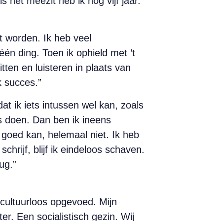
s het meezit heb ik nog vijf jaar.
et worden. Ik heb veel
één ding. Toen ik ophield met ’t
tten en luisteren in plaats van
k succes.”
at ik iets intussen wel kan, zoals
s doen. Dan ben ik ineens
o goed kan, helemaal niet. Ik heb
chrijf, blijf ik eindeloos schaven.
ug.”
 cultuurloos opgevoed. Mijn
. Een socialistisch gezin. Wij