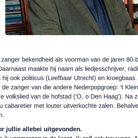
s zanger bekendheid als voorman van de jaren 80
. Daarnaast maakte hij naam als liedjesschrijver, ra
 hij ook politicus (Leefbaar Utrecht) en kroegbaas.
de zanger van die andere Nederpopgroep: ’t Klein
ze volkslied van de hofstad (‘O, o Den Haag’). Na zi
 nu cabaretier met louter uitverkochte zalen. Behal
n.
r jullie allebei uitgevonden.