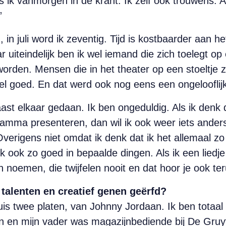
s ik vanmorgen in de krant. Ik zelf ook trouwens. Al
”
, in juli word ik zeventig. Tijd is kostbaarder aan h
uiteindelijk ben ik wel iemand die zich toelegt op 
orden. Mensen die in het theater op een stoeltje zi
el goed. En dat werd ook nog eens een ongelooflij
aast elkaar gedaan. Ik ben ongeduldig. Als ik denk d
gramma presenteren, dan wil ik ook weer iets ander
. Overigens niet omdat ik denk dat ik het allemaal z
k ook zo goed in bepaalde dingen. Als ik een liedje s
 noemen, die twijfelen nooit en dat hoor je ook ter
e talenten en creatief genen geërfd?
is twee platen, van Johnny Jordaan. Ik ben totaal
en mijn vader was magazijnbediende bij De Gruyter