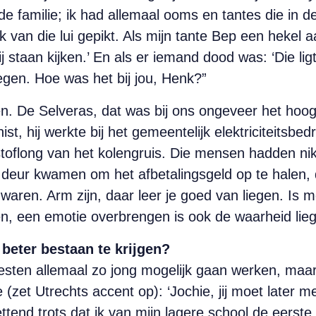
e familie; ik had allemaal ooms en tantes die in
 ik van die lui gepikt. Als mijn tante Bep een hekel 
bij staan kijken.’ En als er iemand dood was: ‘Die l
gen. Hoe was het bij jou, Henk?”
en. De Selveras, dat was bij ons ongeveer het hoog
, hij werkte bij het gemeentelijk elektriciteitsbed
stoflong van het kolengruis. Die mensen hadden nik
de deur kwamen om het afbetalingsgeld op te halen
waren. Arm zijn, daar leer je goed van liegen. Is m
, een emotie overbrengen is ook de waarheid lieg
 beter bestaan te krijgen?
sten allemaal zo jong mogelijk gaan werken, maar 
 (zet Utrechts accent op): ‘Jochie, jij moet later m
ttend trots dat ik van mijn lagere school de eerst