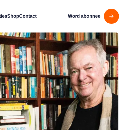
ties
Shop
Contact
Word abonnee