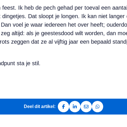
 feest. Ik heb de pech gehad per toeval een aanta
 dingetjes. Dat sloopt je longen. Ik kan niet lange
t. Dan voel je waar iedereen het over heeft; oud
k zeg altijd: als je geestesdood wilt worden, dan m
ots zeggen dat ze al vijftig jaar een bepaald standp
dpunt sta je stil.
Deel dit artikel:
Deel op Facebook
Deel op LinkedIn
Deel via e-mail
Deel via Whats