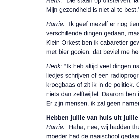
Henk:
“Die staan op uitsterven, la
Mijn gezondheid is niet al te best.
Harrie:
“Ik geef mezelf er nog tien
verschillende dingen gedaan, maar 
Klein Orkest ben ik cabaretier gew
met bier gooien, dat beviel me he
Henk:
“Ik heb altijd veel dingen n
liedjes schrijven of een radiopro
kroegbaas of zit ik in de politiek
niets dan zelftwijfel. Daarom ben i
Er zijn mensen, ik zal geen namen
Hebben jullie van huis uit julli
Harrie:
“Haha, nee, wij hadden thu
moeder had de naaischool gedaan 