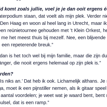
d komt zoals jullie, voel je je dan ooit ergens 
aterpodium staan, dat voelt als mijn plek. Verder n
 Den Haag en woon al heel lang in Utrecht, maar i
en reünietournee gehouden met ’t Klein Orkest, heel
me het meest thuis bij mezelf. Nee, een blijvende re
op een repeterende breuk.”
dan is het toch wel bij mijn familie, maar die zijn 
nger, die nooit ergens helemaal op zijn plek is.”
orden?
s niks an.’ Dat heb ik ook. Lichamelijk althans. Je 
, moet ik een pijnstiller nemen, als ik gitaar speel
aantal voordelen; je weet wat je waard bent, bent m
lsel, dat is een ramp.”