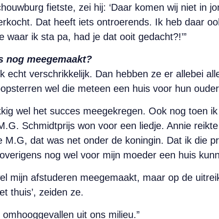
houwburg fietste, zei hij: ‘Daar komen wij niet in 
tverkocht. Dat heeft iets ontroerends. Ik heb daar o
e waar ik sta pa, had je dat ooit gedacht?!’”
ces nog meegemaakt?
 ik echt verschrikkelijk. Dan hebben ze er allebei a
popsterren wel die meteen een huis voor hun ouder
kig wel het succes meegekregen. Ook nog toen ik
M.G. Schmidtprijs won voor een liedje. Annie reikte
ie M.G, dat was net onder de koningin. Dat ik die 
eb overigens nog wel voor mijn moeder een huis kun
l mijn afstuderen meegemaakt, maar op de uitreiki
et thuis’, zeiden ze.
e omhooggevallen uit ons milieu.”