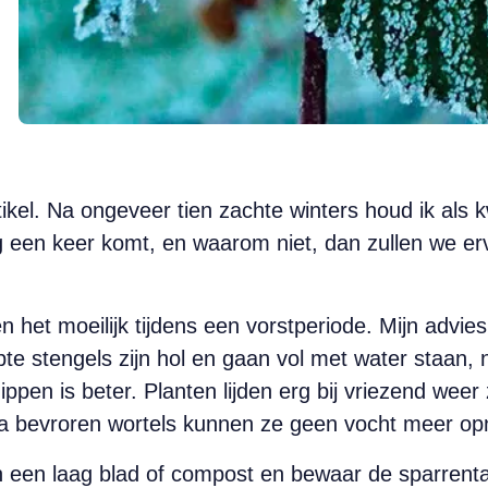
rtikel. Na ongeveer tien zachte winters houd ik als 
g een keer komt, en waarom niet, dan zullen we erv
 het moeilijk tijdens een vorstperiode. Mijn advies
pte stengels zijn hol en gaan vol met water staan, 
nippen is beter. Planten lijden erg bij vriezend we
ia bevroren wortels kunnen ze geen vocht meer op
een laag blad of compost en bewaar de sparrenta