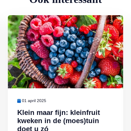
Lees meer over Klein maar fijn: kleinfruit kweken in de (moes)tuin
01 april 2025
Klein maar fijn: kleinfruit
kweken in de (moes)tuin
doet u zó