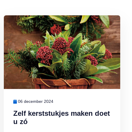
 doet u zó
Lees meer over Zelf kerststukjes maken doet u zó
06 december 2024
Zelf kerststukjes maken doet
u zó