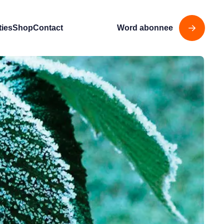
ties
Shop
Contact
Word abonnee