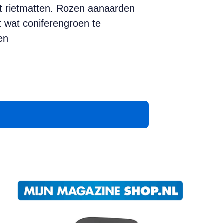
t rietmatten. Rozen aanaarden
t wat coniferengroen te
en
App