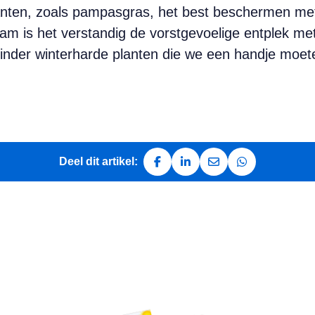
anten, zoals pampasgras, het best beschermen me
stam is het verstandig de vorstgevoelige entplek me
inder winterharde planten die we een handje moet
Deel dit artikel:
Deel op Facebook
Deel op LinkedIn
Deel via e-mail
Deel via Whats