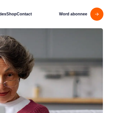
ties
Shop
Contact
Word abonnee