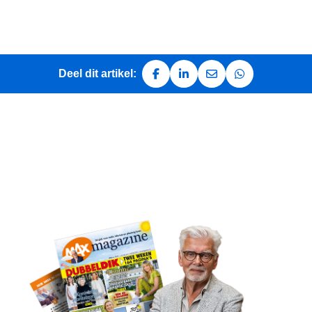
Deel dit artikel:
Deel op Facebook
Deel op LinkedIn
Deel via e-mail
Deel via Whats