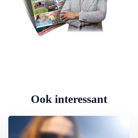
Ook interessant
ingen
Lees meer over Slecht leesbaar scherm in de zon: zo los je het op