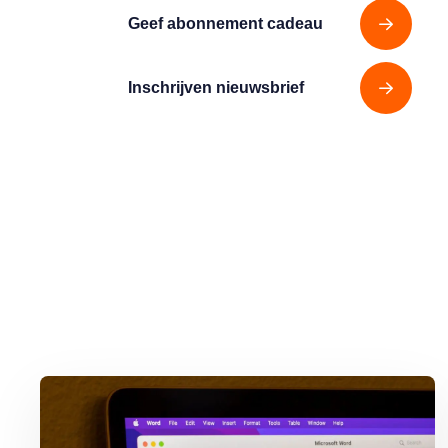
Geef abonnement cadeau
Inschrijven nieuwsbrief
Lees meer over Word-document printen zonder (of met) opmerk