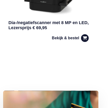
Dia-/negatiefscanner met 8 MP en LED,
Lezersprijs € 69,95
Bekijk & bestel
Lees meer over Help, de bank-app werkt niet meer