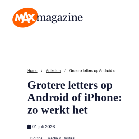
MAX Magazine
/
/
Home
Artikelen
Grotere letters op Android of iPhone: zo werkt het
Grotere letters op
Android of iPhone:
zo werkt het
01 juli 2026
Digitips
Media & Digitaal