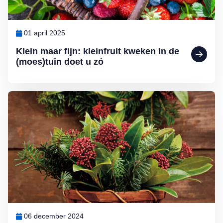
01 april 2025
Klein maar fijn: kleinfruit kweken in de
(moes)tuin doet u zó
Lees meer over Zelf kerststukjes maken doet u zó
06 december 2024