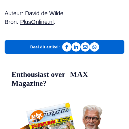
Auteur: David de Wilde
Bron:
PlusOnline.nl
.
Deel dit artikel:
Deel op Facebook
Deel op LinkedIn
Deel via e-mail
Deel via WhatsAp
Enthousiast over MAX
Magazine?