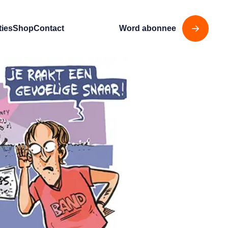
ties
Shop
Contact
Word abonnee