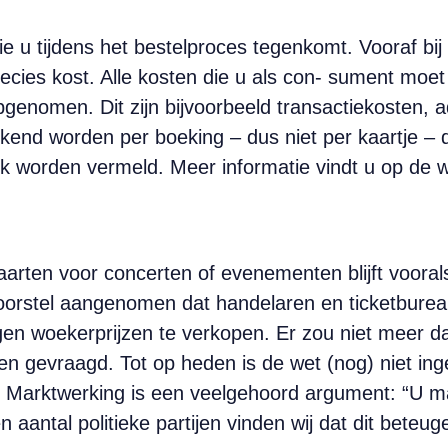
ie u tijdens het bestelproces tegenkomt. Vooraf bij
precies kost. Alle kosten die u als con- sument mo
pgenomen. Dit zijn bijvoorbeeld transactiekosten, a
ekend worden per boeking – dus niet per kaartje –
ijk worden vermeld. Meer informatie vindt u op de 
rten voor concerten of evenementen blijft vooral
rstel aangenomen dat handelaren en ticketburea
en woekerprijzen te verkopen. Er zou niet meer d
en gevraagd. Tot op heden is de wet (nog) niet inge
. Marktwerking is een veelgehoord argument: “U ma
en aantal politieke partijen vinden wij dat dit bete