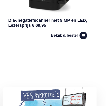
Dia-/negatiefscanner met 8 MP en LED,
Lezersprijs € 69,95
Bekijk & bestel
n
Lees meer over De voordelen van een pakketreis volgens MAX O