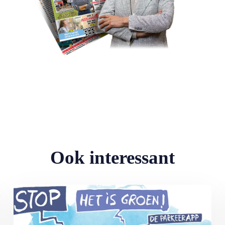
Ook interessant
Lees meer over MAX Ombudsman: Parkeerapp kan duur uitpakke