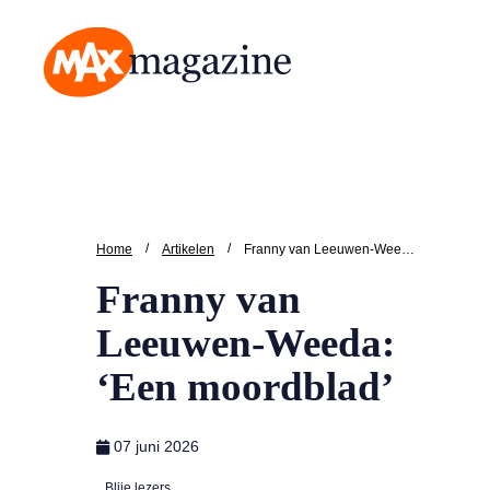
MAX Magazine
/
/
Home
Artikelen
Franny van Leeuwen-Weeda: ‘Een moordblad’
Franny van
Leeuwen-Weeda:
‘Een moordblad’
07 juni 2026
Blije lezers