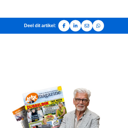
Deel dit artikel:
Deel op Facebook
Deel op LinkedIn
Deel via e-mail
Deel via Whats