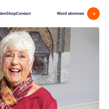
ties
Shop
Contact
Word abonnee