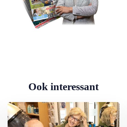
Ook interessant
l artikelen waar je wat aan hebt’
Lees meer over Ida en Floor Bergshoeff uit Meerkerk: MAX Magaz