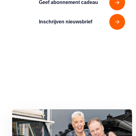
Geef abonnement cadeau
Inschrijven nieuwsbrief
Lees meer over Ingrid en Hans van Gijs uit Moordrecht: ‘Allemaa