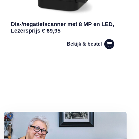
Dia-/negatiefscanner met 8 MP en LED,
Lezersprijs € 69,95
Bekijk & bestel
ine in de kapsalon
Lees meer over Ellen Garagoski uit Eerbeek: ‘Korte stukjes zijn voor