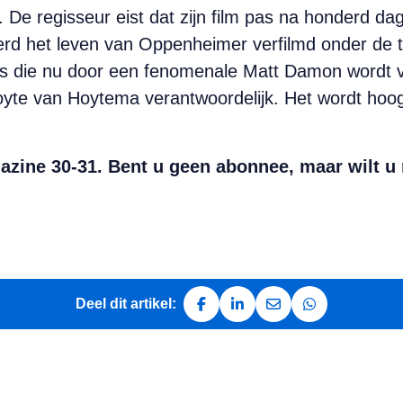
e regisseur eist dat zijn film pas na honderd da
d het leven van Oppenheimer verfilmd onder de tit
 die nu door een fenomenale Matt Damon wordt ver
te van Hoytema verantwoordelijk. Het wordt hoog ti
azine 30-31. Bent u geen abonnee, maar wilt u 
Deel dit artikel:
Deel op Facebook
Deel op LinkedIn
Deel via e-mail
Deel via Whats