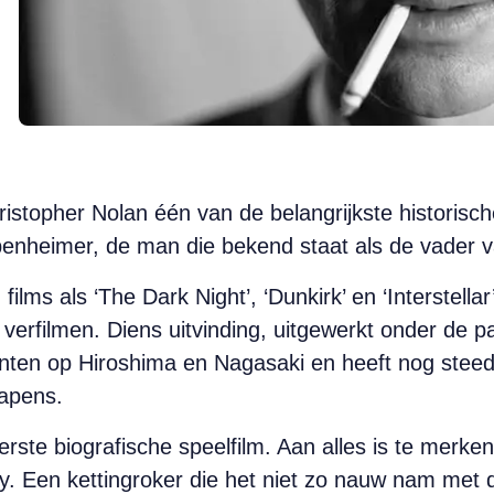
hristopher Nolan één van de belangrijkste historisc
enheimer, de man die bekend staat als de vader
films als ‘The Dark Night’, ‘Dunkirk’ en ‘Interstella
erfilmen. Diens uitvinding, uitgewerkt onder de p
ten op Hiroshima en Nagasaki en heeft nog steeds
apens.
rste biografische speelfilm. Aan alles is te merken
. Een kettingroker die het niet zo nauw nam met d