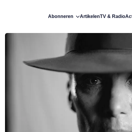
Abonneren
Artikelen
TV & Radio
Ac