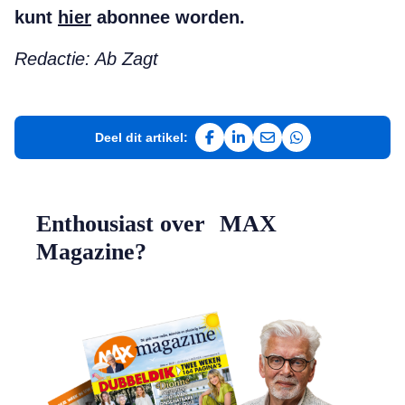
kunt
hier
abonnee worden.
Redactie: Ab Zagt
Deel dit artikel:
Deel op Facebook
Deel op LinkedIn
Deel via e-mail
Deel via WhatsAp
Enthousiast over MAX
Magazine?