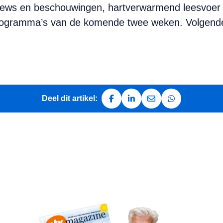
erviews en beschouwingen, hartverwarmend leesvoer 
programma’s van de komende twee weken. Volgend
Deel dit artikel:
Deel op Facebook
Deel op LinkedIn
Deel via e-mail
Deel via Whats