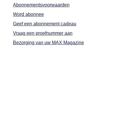
Abonnementsvoorwaarden
Word abonnee
Geef een abonnement cadeau
Vraag een proefnummer aan
Bezorging van uw MAX Magazine
Herroepingsmelding
Handige informatie
Aanmelden nieuwsbrief
Puzzelen
Contact
Adverteren
Shop