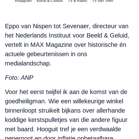
Instagram
Kunst & Cultuur
TV & Radio
TV van Toen
Eppo van Nispen tot Sevenaer, directeur van
het Nederlands Instituut voor Beeld & Geluid,
vertelt in MAX Magazine over historische
én
actuele gebeurtenissen in ons
medialandschap.
Foto: ANP
Voor het eerst twijfel ik aan de komst van de
goedheiligman. Wie een willekeurige winkel
binnenloopt struikelt bijkans over allerhande
koddige kerstspulletjes van die andere figuur
met baard. Hooguit tref je een verdwaalde
pepernoot en door inflatie onbetaalbare