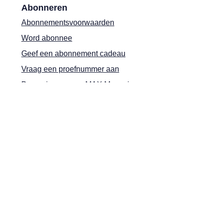
Abonneren
Abonnementsvoorwaarden
Word abonnee
Geef een abonnement cadeau
Vraag een proefnummer aan
Bezorging van uw MAX Magazine
Herroepingsmelding
Handige informatie
Aanmelden nieuwsbrief
Puzzelen
Contact
Adverteren
Shop