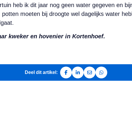
rtuin heb ik dit jaar nog geen water gegeven en bijna
n potten moeten bij droogte wel dagelijks water heb
dgaat.
aar kweker en hovenier in Kortenhoef.
Deel dit artikel:
Deel op Facebook
Deel op LinkedIn
Deel via e-mail
Deel via Whats