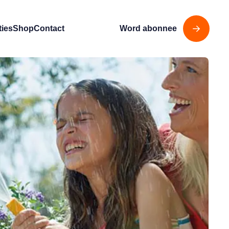
ties
Shop
Contact
Word abonnee