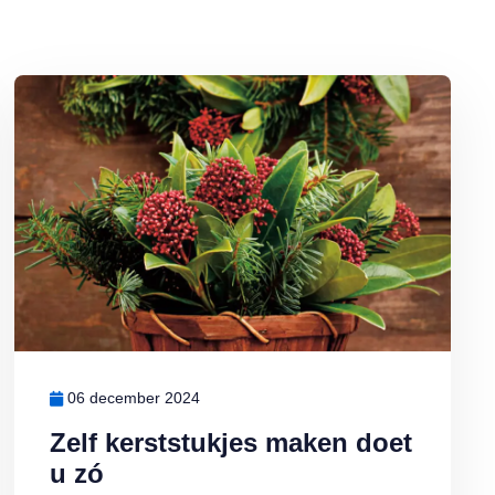
 doet u zó
Lees meer over Zelf kerststukjes maken doet u zó
06 december 2024
Zelf kerststukjes maken doet
u zó