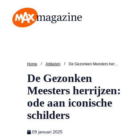
MAX Magazine
/
/
Home
Artikelen
De Gezonken Meesters herrijzen: ode aan iconische schilders
De Gezonken
Meesters herrijzen:
ode aan iconische
schilders
09 januari 2025