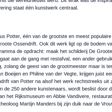
enis die wereldnieuws werd. Dit wrak was de inspir
ering staat één kunstwerk centraal.
lus Potter, één van de grootste en meest populaire 
oote Ossendrift. Ook dit werk ligt op de bodem va
ramma de opdracht: maak het schilderij De Groote Os
gaat aan de gang met restafval, een ander gebruikt
, zolang de geest van de grootmeester maar is teru
n Boeijen en Philine van der Vegte, krijgen juist
ft van Potter na alsof het werk rechtstreeks uit z
an de 250 andere kunstenaars, wordt beslist door 
an het Rijksmuseum en Abbie Vandivere, restaurat
heoloog Martijn Manders bij zijn duik naar de Vro