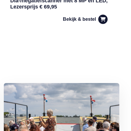
Dia-/negatiefscanner met 8 MP en LED,
Lezersprijs € 69,95
Bekijk & bestel
j warm weer sneller bederft
Lees meer over 4 leuke uitjes voor deze zomer