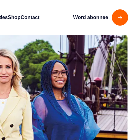
ties
Shop
Contact
Word abonnee