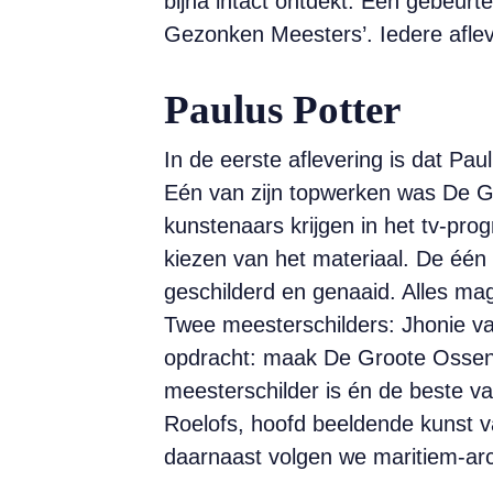
bijna intact ontdekt. Een gebeurt
Gezonken Meesters’. Iedere aflev
Paulus Potter
In de eerste aflevering is dat Pau
Eén van zijn topwerken was De Gr
kunstenaars krijgen in het tv-prog
kiezen van het materiaal. De één 
geschilderd en genaaid. Alles mag
Twee meesterschilders: Jhonie va
opdracht: maak De Groote Ossendri
meesterschilder is én de beste v
Roelofs, hoofd beeldende kunst v
daarnaast volgen we maritiem-arc