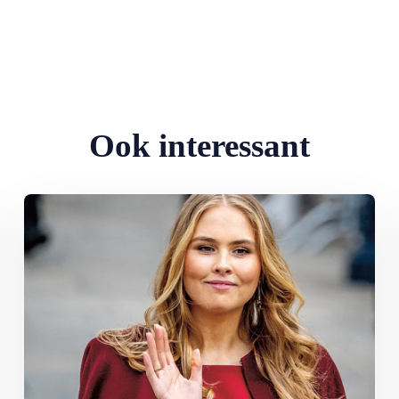
Ook interessant
te…
Lees meer over Ten paleize: kiezen tussen liefde en troon