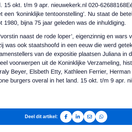
. 15 okt. t/m 9 apr. nieuwekerk.nl 020-62688168Eén
een ‘koninklijke tentoonstelling’. Nu staat de bet
t 1980, bijna 75 jaar geleden was de inhuldiging.
‘vorstin naast de rode loper’, eigenzinnig en wars 
zij was ook staatshoofd in een eeuw die werd get
menstellers van de expositie plaatsen Juliana in d
eel voorwerpen uit de Koninklijke Verzameling, his
aly Beyer, Elsbeth Etty, Kathleen Ferrier, Herman
e burgers overal in het land. 15 okt. t/m 9 apr. 
Deel dit artikel:
Deel op Facebook
Deel op LinkedIn
Deel via e-mail
Deel via Whats