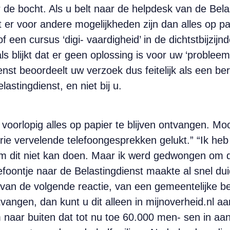
or de bocht. Als u belt naar de helpdesk van de Bel
er voor andere mogelijkheden zijn dan alles op pa
 of een cursus ‘digi- vaardigheid’ in de dichtstbijzij
als blijkt dat er geen oplossing is voor uw ‘probleem
nst beoordeelt uw verzoek dus feitelijk als een b
elastingdienst, en niet bij u.
 voorlopig alles op papier te blijven ontvangen. M
 drie vervelende telefoongesprekken gelukt.” “Ik he
om dit niet kan doen. Maar ik werd gedwongen om 
efoontje naar de Belastingdienst maakte al snel dui
an de volgende reactie, van een gemeentelijke bel
 ontvangen, dan kunt u dit alleen in mijnoverheid.nl 
naar buiten dat tot nu toe 60.000 men- sen in aa