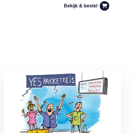
Bekijk & bestel
n
Lees meer over De voordelen van een pakketreis volgens MAX O