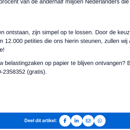
 procent van de anderhalf miljoen Nederlanders die n
n ontstaan, zijn simpel op te lossen. Door de keuz
im 12.000 petities die ons hierin steunen, zullen w
e!
w belastingzaken op papier te blijven ontvangen? B
-2358352 (gratis).
Deel dit artikel:
Deel op Facebook
Deel op LinkedIn
Deel via e-mail
Deel via Whats