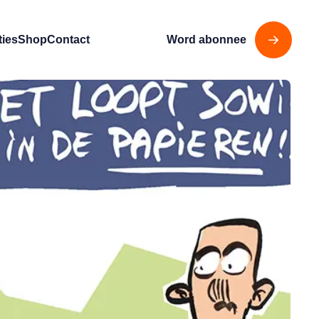
ties
Shop
Contact
Word abonnee