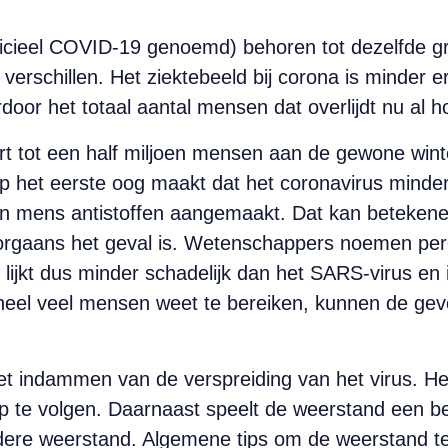
cieel COVID-19 genoemd) behoren tot dezelfde groe
verschillen. Het ziektebeeld bij corona is minder 
door het totaal aantal mensen dat overlijdt nu al ho
art tot een half miljoen mensen aan de gewone win
Op het eerste oog maakt dat het coronavirus minde
een mens antistoffen aangemaakt. Dat kan beteken
oorgaans het geval is. Wetenschappers noemen perce
lijkt dus minder schadelijk dan het SARS-virus en i
heel veel mensen weet te bereiken, kunnen de gevo
het indammen van de verspreiding van het virus. He
te volgen. Daarnaast speelt de weerstand een be
ere weerstand. Algemene tips om de weerstand te 