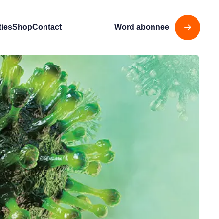
ties
Shop
Contact
Word abonnee