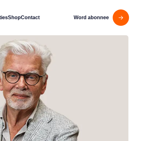
ties
Shop
Contact
Word abonnee