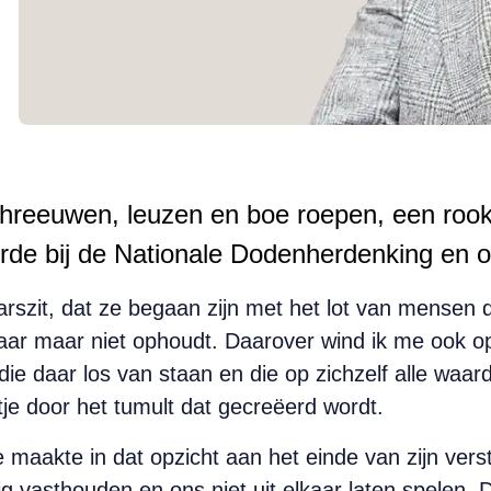
hreeuwen, leuzen en boe roepen, een rook
urde bij de Nationale Dodenherdenking en o
rszit, dat ze begaan zijn met het lot van mensen di
 daar maar niet ophoudt. Daarover wind ik me ook op
e daar los van staan en die op zichzelf alle waard
je door het tumult dat gecreëerd wordt.
 maakte in dat opzicht aan het einde van zijn ver
 vasthouden en ons niet uit elkaar laten spelen. Da