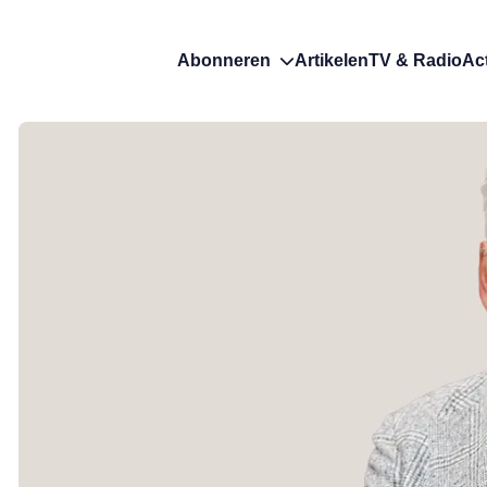
Abonneren
Artikelen
TV & Radio
Ac