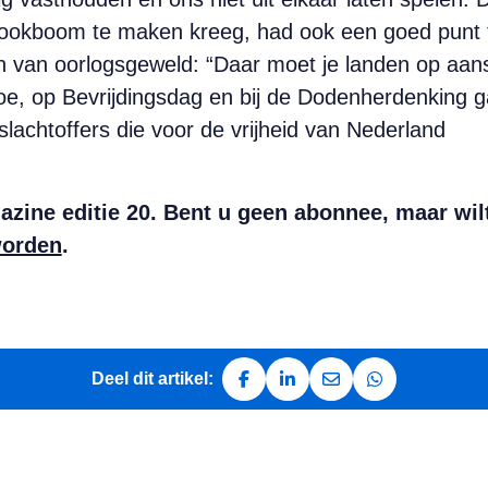
ookboom te maken kreeg, had ook een goed punt toen
den van oorlogsgeweld: “Daar moet je landen op aa
oe, op Bevrijdingsdag en bij de Dodenherdenking ga
lachtoffers die voor de vrijheid van Nederland
zine editie 20. Bent u geen abonnee, maar wilt
worden
.
Deel dit artikel:
Deel op Facebook
Deel op LinkedIn
Deel via e-mail
Deel via Whats