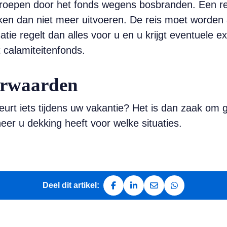
geroepen door het fonds wegens bosbranden. Een re
oken dan niet meer uitvoeren. De reis moet worde
tie regelt dan alles voor u en u krijgt eventuele ex
t calamiteitenfonds.
orwaarden
urt iets tijdens uw vakantie? Het is dan zaak om 
er u dekking heeft voor welke situaties.
Deel dit artikel:
Deel op Facebook
Deel op LinkedIn
Deel via e-mail
Deel via Whats