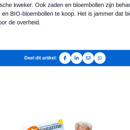
gische kweker. Ook zaden en bloembollen zijn beha
en en BIO-bloembollen te koop. Het is jammer dat b
voor de overheid.
Deel dit artikel:
Deel op Facebook
Deel op LinkedIn
Deel via e-mail
Deel via Whats