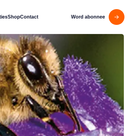
ties
Shop
Contact
Word abonnee