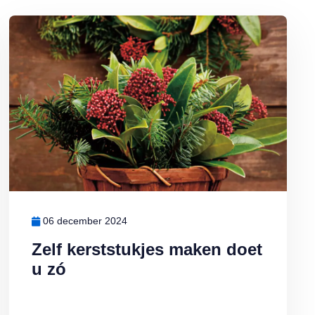
 doet u zó
Lees meer over Zelf kerststukjes maken doet u zó
06 december 2024
Zelf kerststukjes maken doet
u zó