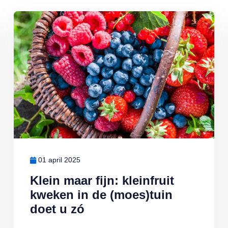
Lees meer over Klein maar fijn: kleinfruit kweken in de (moes)tuin
01 april 2025
Klein maar fijn: kleinfruit
kweken in de (moes)tuin
doet u zó