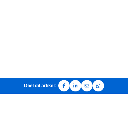
Deel dit artikel:
Deel op Facebook
Deel op LinkedIn
Deel via e-mail
Deel via Whats