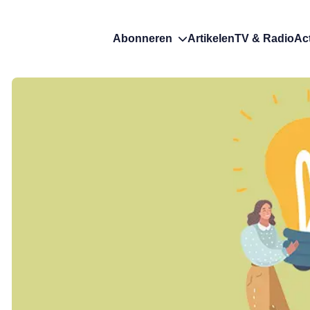
Abonneren
Artikelen
TV & Radio
Ac