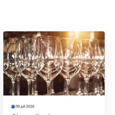
en
Lees meer over Glazen die glanzen: glaswerk schoonmaken doet u z
09 juli 2026