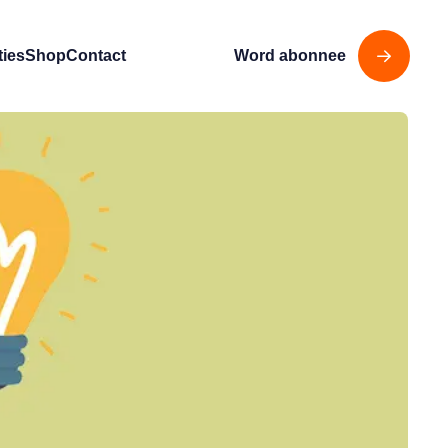
ties
Shop
Contact
Word abonnee