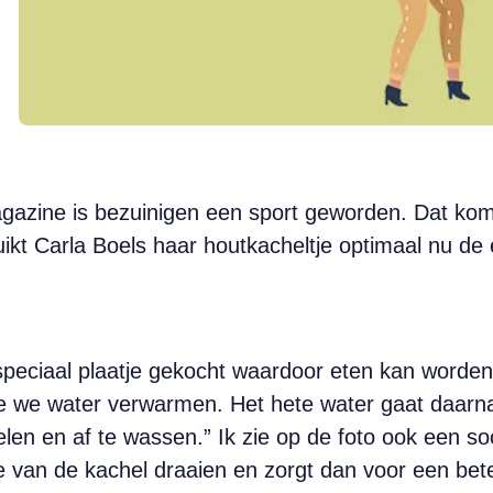
azine is bezuinigen een sport geworden. Dat komt
ikt Carla Boels haar houtkacheltje optimaal nu de
 speciaal plaatje gekocht waardoor eten kan word
e we water verwarmen. Het hete water gaat daarna
n en af te wassen.” Ik zie op de foto ook een soo
e van de kachel draaien en zorgt dan voor een bet