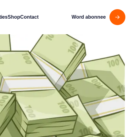
ties
Shop
Contact
Word abonnee