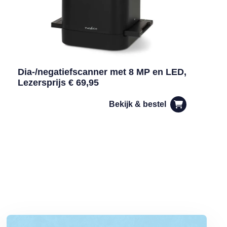
Dia-/negatiefscanner met 8 MP en LED,
Lezersprijs € 69,95
Bekijk & bestel
Lees meer over Het blijft kwakkelen met de spaarrentes