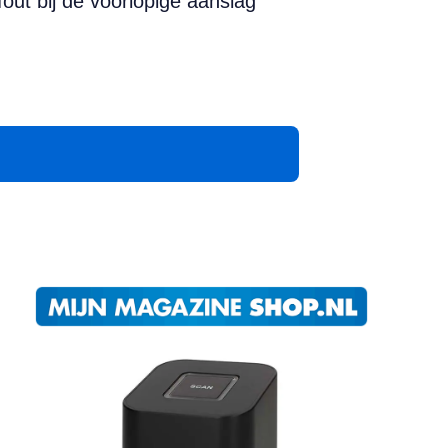
fout bij de voorlopige aanslag
App