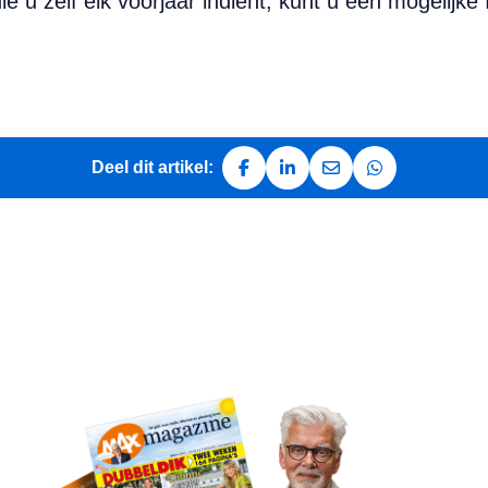
u zelf elk voorjaar indient, kunt u een mogelijke 
Deel dit artikel:
Deel op Facebook
Deel op LinkedIn
Deel via e-mail
Deel via Whats