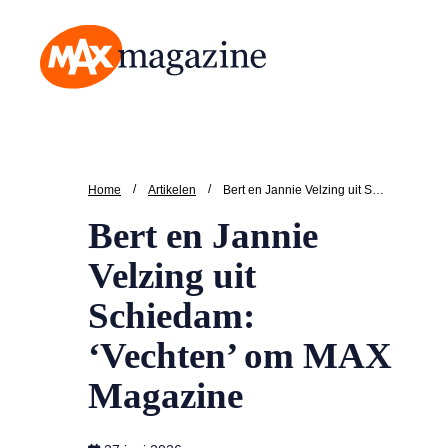
MAX Magazine
/
/
Home
Artikelen
Bert en Jannie Velzing uit Schiedam: ‘Vechten’ om MAX Magazine
Bert en Jannie
Velzing uit
Schiedam:
‘Vechten’ om MAX
Magazine