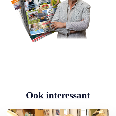
Ook interessant
l artikelen waar je wat aan hebt’
Lees meer over Ida en Floor Bergshoeff uit Meerkerk: MAX Magaz