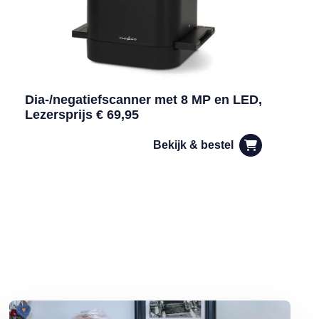
Dia-/negatiefscanner met 8 MP en LED,
Lezersprijs € 69,95
Bekijk & bestel
ine in de kapsalon
Lees meer over Ellen Garagoski uit Eerbeek: ‘Korte stukjes zijn voor