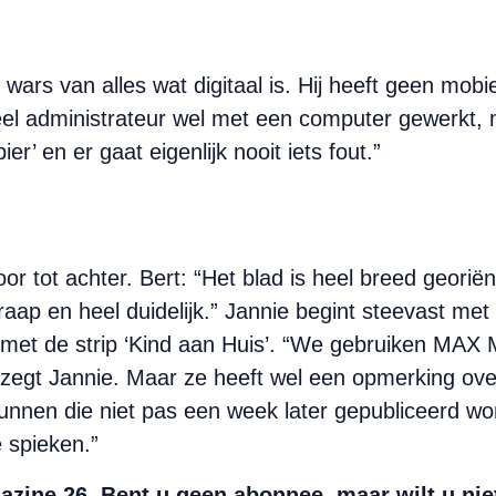
ars van alles wat digitaal is. Hij heeft geen mobi
cieel administrateur wel met een computer gewerkt,
er’ en er gaat eigenlijk nooit iets fout.”
r tot achter. Bert: “Het blad is heel breed georiën
n raap en heel duidelijk.” Jannie begint steevast m
et de strip ‘Kind aan Huis’. “We gebruiken MAX M
k”, zegt Jannie. Maar ze heeft wel een opmerking ov
Kunnen die niet pas een week later gepubliceerd w
 spieken.”
azine 26. Bent u geen abonnee, maar wilt u nie