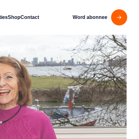
ties
Shop
Contact
Word abonnee