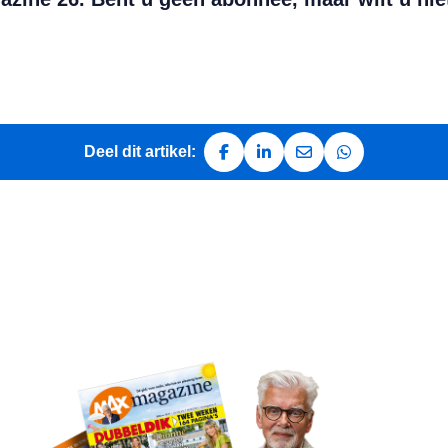
Deel dit artikel:
Deel op Facebook
Deel op LinkedIn
Deel via e-mail
Deel via Whats