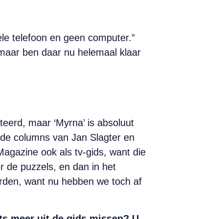
ele telefoon en geen computer.”
 maar ben daar nu helemaal klaar
teerd, maar ‘Myrna’ is absoluut
et de columns van Jan Slagter en
agazine ook als tv-gids, want die
er de puzzels, en dan in het
orden, want nu hebben we toch af
ts meer uit de gids missen? U