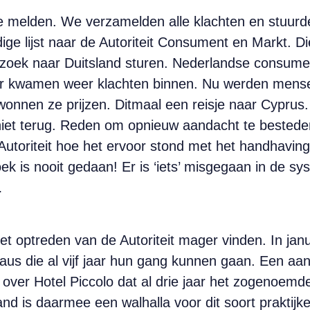
e melden. We verzamelden alle klachten en stuur
e lijst naar de Autoriteit Consument en Markt. Di
rzoek naar Duitsland sturen. Nederlandse consu
jaar kwamen weer klachten binnen. Nu werden mens
onnen ze prijzen. Ditmaal een reisje naar Cyprus
niet terug. Reden om opnieuw aandacht te bestede
 Autoriteit hoe het ervoor stond met het handhavi
 is nooit gedaan! Er is ‘iets’ misgegaan in de sys
…
het optreden van de Autoriteit mager vinden. In jan
us die al vijf jaar hun gang kunnen gaan. Een aa
over Hotel Piccolo dat al drie jaar het zogenoemde 
and is daarmee een walhalla voor dit soort praktijk