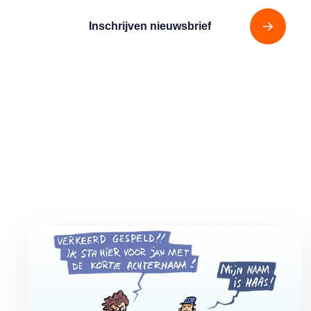
Inschrijven nieuwsbrief
Lees meer over Vliegticket boeken? Let op de spelling!