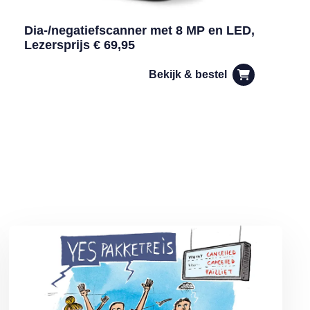
Dia-/negatiefscanner met 8 MP en LED,
Lezersprijs € 69,95
Bekijk & bestel
n
Lees meer over De voordelen van een pakketreis volgens MAX O