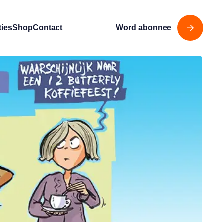
ties
Shop
Contact
Word abonnee