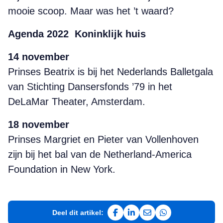
mooie scoop. Maar was het ’t waard?
Agenda
2022
Koninklijk huis
14
november
Prinses Beatrix is bij het Nederlands Balletgala
van Stichting Dansers­fonds ’79 in het
DeLaMar Theater, Amsterdam.
18
november
Prinses Margriet en Pieter van Vollenhoven
zijn bij het bal van de Netherland-America
Foundation in New York.
Deel dit artikel:
Deel op Facebook
Deel op LinkedIn
Deel via e-mail
Deel via WhatsAp